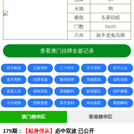
火烧
狗
横批
头晕目眩
门数
04,01
六肖
鼠牛龙兔马猪
查看澳门挂牌全篇记录
高手解迷
正版资料
三十码中
文字资料
高手心水
蓝月亮料
挂牌全篇
数码挂牌
东城西就
金旺信箱
曾道人信
跑狗玄机
看图解码
新老藏宝
四不像图
今日闲情
管家婆图
高手资料
本站推荐
看图解码
澳门精华区
香港精华区
175期：
【贴身侍从】
必中双波 已公开