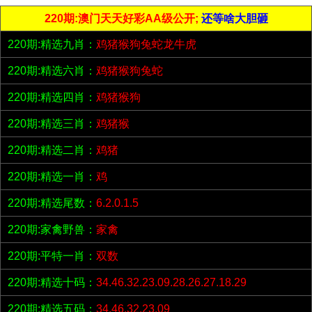
220期:澳门天天好彩AA级公开;
还等啥大胆砸
220期:精选九肖：
鸡猪猴狗兔蛇龙牛虎
220期:精选六肖：
鸡猪猴狗兔蛇
220期:精选四肖：
鸡猪猴狗
220期:精选三肖：
鸡猪猴
220期:精选二肖：
鸡猪
220期:精选一肖：
鸡
220期:精选尾数：
6.2.0.1.5
220期:家禽野兽：
家禽
220期:平特一肖：
双数
220期:精选十码：
34.46.32.23.09.28.26.27.18.29
220期:精选五码：
34.46.32.23.09