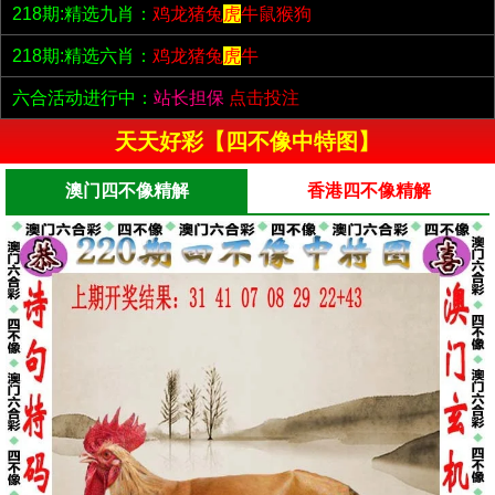
218期:精选九肖：
鸡龙猪兔
虎
牛鼠猴狗
218期:精选六肖：
鸡龙猪兔
虎
牛
六合活动进行中：
站长担保
点击投注
天天好彩【四不像中特图】
澳门四不像精解
香港四不像精解