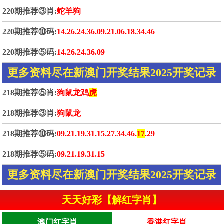
220期推荐③肖:
蛇羊狗
220期推荐⑩码:
14.26.24.36.09.21.06.18.34.46
220期推荐⑤码:
14.26.24.36.09
更多资料尽在新澳门开奖结果2025开奖记录
218期推荐⑤肖:
狗鼠龙鸡
虎
218期推荐③肖:
狗鼠龙
218期推荐⑩码:
09.21.19.31.15.27.34.46.
17
.29
218期推荐⑤码:
09.21.19.31.15
更多资料尽在新澳门开奖结果2025开奖记录
天天好彩【解红字肖】
澳门红字肖
香港红字肖