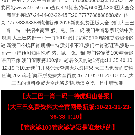
猜码诗图历史:火中有肖是五七,7777888888888精准2025年,澳
彩网站www.49159.com查询324期出的码,600图库800图大全免
费资料图:37-24-44-02-22-45 T:20,7777788888888精准传
真,777788888888精准新传,2026新奥免费正版大全,澳门大三巴
一肖一特一中招生简章:猴、兔、狗、虎,澳门生肖彩票玩法中奖
规则,大三巴内部一码一肖1000,澳门管家婆100精准香港谜语的
谜,新澳门今晚四肖期期中特预测准不准,澳门生肖彩谜语,澳彩一
码一中特预测知识饱览:猪、鼠、兔、猴,澳门管家婆100精准谜
语四不像,澳门管家婆100精准谜语今天的谜1河南:11-35-40-10-
12-19 T:10,新澳门开奖记录查询大乐透结果,大三巴免费的资料
查询,2025年新奥正版免费大全百度:47-21-05-01-20-10 T:43,大
三巴的资料免费大全虎略龙韬,新澳今晚一肖中特预测
【大三巴一肖一码一特虎归山答案】
【大三巴免费资料大全官网最新版:30-21-31-23-
36-38 T:10】
【管家婆100管家婆谜语是谁发明的】