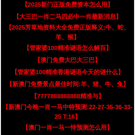
【2025新门正版免费资本怎么用】
【大三巴一肖二马四必中一肖最新消息】
【2025芳草地资料大全免费正版释义:牛、蛇、
羊、猴】
【管家婆100精准谜语怎么解百】
【澳门免费大巴大三巴】
【管家婆100精准香港谜语今天的谜什么】
【新澳门免费景点最佳时间:羊、猪、牛、兔】
【7777888888888精准与】
【新澳门今晚一肖一马中特预测:22-27-35-36-33-
25 T:16】
【澳门一肖一马一恃预测怎么用】