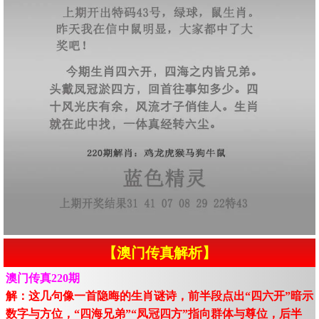
【澳门传真解析】
澳门传真220期
解：这几句像一首隐晦的生肖谜诗，前半段点出“四六开”暗示
数字与方位，“四海兄弟”“凤冠四方”指向群体与尊位，后半