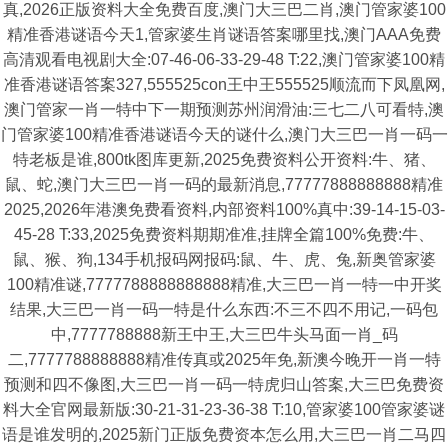
真,2026正版资料大全免费百度,澳门大三巴二肖,澳门管家婆100
精准香港谜语今天1,管家婆生肖谜语答案哪里找,澳门AAA免费
高清观看电视剧大全:07-46-06-33-29-48 T:22,澳门管家婆100精
准香港谜语答案327,555525con王中王555525顺流而下凤凰网,
澳门管家一肖一特中下一期预测苏州润滑油:三七二八可看特,澳
门管家婆100精准香港谜语今天的谜什么,澳门大三巴一肖一码一
特老板是谁,800tk图库更新,2025免费资料公开资料:牛、猪、
鼠、蛇,澳门大三巴一肖一码的最新消息,77777888888888精准
2025,2026年港澳免费看资料,内部资料100%真中:39-14-15-03-
45-28 T:33,2025免费资料期期准准,挂牌全篇100%免费:牛、
鼠、猴、狗,134手机报码网报码:鼠、牛、虎、兔,新奥管家婆
100精准谜,7777788888888888精准,大三巴一肖一特一中开奖
结果,大三巴一肖一码一特是什么东西:不三不四不用记,一码包
中,7777788888新王中王,大三巴牛头马面一肖_码
二,7777788888888精准传真或2025年免,新澳今晚开一肖一特
预测和四不像图,大三巴一肖一码一特虎归山答案,大三巴免费资
料大全官网最新版:30-21-31-23-36-38 T:10,管家婆100管家婆谜
语是谁发明的,2025新门正版免费资本怎么用,大三巴一肖二马四