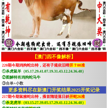
【澳门四不像解析】
220期今期鸡狗蛇出特，还有子规依旧啼
开？00准
①杀虎鼠羊（05.17.29.41.07.19.31.43.12.24.36.48）
②图解特肖鸡狗蛇马牛
③合单+小数
更多资料尽在新澳门开奖结果2025开奖记录
217期今期鼠猴蛇出特，搔首隋堤落日斜
开蛇26准
①
杀龙虎羊（03.15.27.39.05.17.29.41.12.24.36.48）