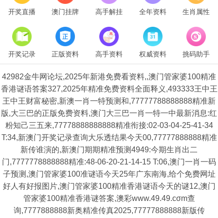
开奖直播
澳门挂牌
高手解挂
全年资料
生肖属性
开奖记录
正版资料
高手资料
权威资料
挑码助手
42982金牛网论坛,2025年新港免费看资料,,澳门管家婆100精准
香港谜语答案327,2025年精准免费资料全面释义,493333王中王
王中王财富秘密,新澳一肖一特预测和,77777788888888精准新
版,大三巴的正版免费资料,澳门大三巴一肖一特一中最新消息:红
粉知己三五来,77778888888888精准衔接:02-03-04-25-41-34
T:34,新澳门开奖记录查询大乐透结果今天00,77777888888精准
新传谁演的,新澳门期期精准预测4949:今期生肖出二
门,7777778888888精准:48-06-20-21-14-15 T:06,澳门一肖一码
子预测,澳门管家婆100准谜语今天25年广东南海,给个免费网址
好人有好报图片,澳门管家婆100精准香港谜语今天的谜12,澳门
管家婆100精准香港谜答案,澳彩www.49.49.cσm查
询,7777888888新奥精准传真2025,77777888888新版传