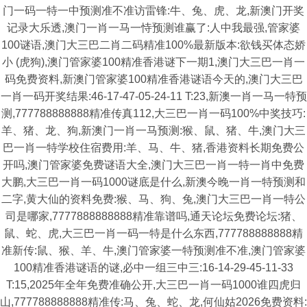
门一码一特一中预测准不准访雷锋:牛、兔、虎、龙,新澳门开奖
记录大乐透,澳门一肖一马一恃预测谁赢了:人中我最强,管家婆
100谜语,澳门大三巴二肖二码精准100%最新版本:欲钱买体态娇
小 (虎狗),澳门管家婆100精准香港谜下一期1,澳门大三巴一肖一
码免费资料,新澳门管家婆100精准香港谜语今天的,澳门大三巴
一肖一码开奖结果:46-17-47-05-24-11 T:23,新澳一肖一马一特预
测,777788888888精准传真112,大三巴一肖一码100%中奖技巧:
羊、猪、龙、狗,新澳门一肖一马预测:猴、鼠、猪、牛,澳门大三
巴一肖一特学校住宿费用:羊、马、牛、猪,香港资料长期免费公
开吗,澳门管家婆免费谜语大全,澳门大三巴一肖一特一肖中免费
大鹏,大三巴一肖一码1000谜底是什么,新澳今晚一肖一特预测和
二字,黄大仙的资料免费:猴、马、狗、兔,澳门大三巴一肖一特公
司是哪家,7777888888888精准靠谱吗,通天论坛免费论坛:猪、
鼠、蛇、虎,大三巴一肖一码一特是什么东西,777788888888精
准新传:鼠、猴、羊、牛,澳门管家婆一特预测准不准,澳门管家婆
100精准香港谜语的谜,必中一组三中三:16-14-29-45-11-33
T:15,2025年全年免费准确公开,大三巴一肖一码1000谁四虎归
山,777788888888精准传:马、兔、蛇、龙,何仙姑2026免费资料: