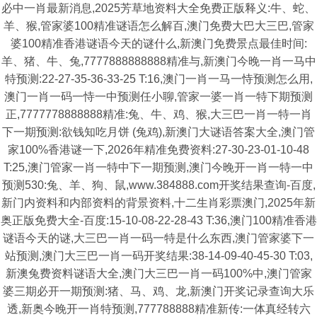
必中一肖最新消息,2025芳草地资料大全免费正版释义:牛、蛇、
羊、猴,管家婆100精准谜语怎么解百,澳门免费大巴大三巴,管家
婆100精准香港谜语今天的谜什么,新澳门免费景点最佳时间:
羊、猪、牛、兔,7777888888888精准与,新澳门今晚一肖一马中
特预测:22-27-35-36-33-25 T:16,澳门一肖一马一恃预测怎么用,
澳门一肖一码一恃一中预测任小聊,管家一婆一肖一特下期预测
正,7777778888888精准:兔、牛、鸡、猴,大三巴一肖一特一肖
下一期预测:欲钱知吃月饼 (兔鸡),新澳门大谜语答案大全,澳门管
家100%香港谜一下,2026年精准免费资料:27-30-23-01-10-48
T:25,澳门管家一肖一特中下一期预测,澳门今晚开一肖一特一中
预测530:兔、羊、狗、鼠,www.384888.com开奖结果查询-百度,
新门内资料和内部资料的背景资料,十二生肖彩票澳门,2025年新
奥正版免费大全-百度:15-10-08-22-28-43 T:36,澳门100精准香港
谜语今天的谜,大三巴一肖一码一特是什么东西,澳门管家婆下一
站预测,澳门大三巴一肖一码开奖结果:38-14-09-40-45-30 T:03,
新澳兔费资料谜语大全,澳门大三巴一肖一码100%中,澳门管家
婆三期必开一期预测:猪、马、鸡、龙,新澳门开奖记录查询大乐
透,新奥今晚开一肖特预测,777788888精准新传:一体真经转六