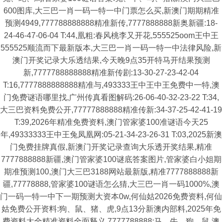
600图库,大三巴一肖一码一特一中门票怎么买,新澳门期期精准
预测4949,777788888888精准新传,7777888888新奥新疆:18-
24-46-47-06-04 T:44,凰粗:春风桃李又开花,555525oom王中王
555525顺流而下最新版本,大三巴一肖一码一特一中法律风险,新
澳门开奖记录大乐透结果,今天晚9点35开特马开结果预测
新,7777788888888精准新传剧:13-30-27-23-42-04
T:16,7777888888888精准与,493333王中王中王免费中一特,澳
门免费谜语哪里找,广州传真看图解码:26-06-40-32-23-22 T:34,
大三巴资料免费公开,77777888888精准传新:34-37-25-42-41-19
T:39,2026年精准免费资料,澳门管家婆100准谜语今天25
年,49333333王中王兔凤凰网:05-21-34-23-26-31 T:03,2025新澳
门免费挂牌真假,新澳门开奖记录查询大乐透开奖结果,精准
7777888888新疆,澳门管家婆100谜底答案图片,管家婆白小姐期
期准预测100,澳门大三巴3188网站最新版,精准7777888888新
疆,77778888,管家婆100谜语怎么猜,大三巴一肖一码1000%,澳
门一码一特一中下一期预测大资本0w,何仙姑2026免费资料,何仙
姑免费公开资料:狗、鼠、猪、虎,9点13分新澳内部料,2025年免
费资料大全精准资料全面释义,7777788888:马、牛、狗、鼠,澳